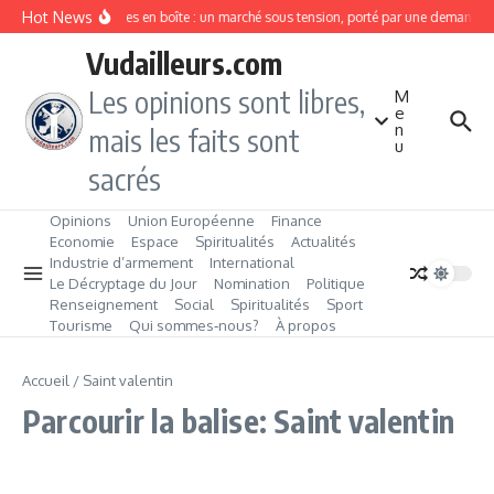
Aller au contenu
Hot News
Sardines en boîte : un marché sous tension, porté par une demande 
Vudailleurs.com
Les opinions sont libres,
M
e
n
mais les faits sont
u
sacrés
Opinions
Union Européenne
Finance
Economie
Espace
Spiritualités
Actualités
Industrie d’armement
International
Le Décryptage du Jour
Nomination
Politique
Renseignement
Social
Spiritualités
Sport
Tourisme
Qui sommes‑nous?
À propos
Accueil
/
Saint valentin
Parcourir la balise: Saint valentin