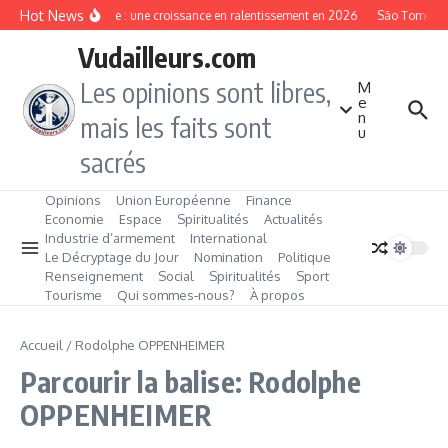
Aller au contenu
Hot News
Gambie : une croissance en ralentissement en 2026
São Tomé‑et‑Pr
Vudailleurs.com
Les opinions sont libres,
M
e
n
mais les faits sont
u
sacrés
Opinions
Union Européenne
Finance
Economie
Espace
Spiritualités
Actualités
Industrie d’armement
International
Le Décryptage du Jour
Nomination
Politique
Renseignement
Social
Spiritualités
Sport
Tourisme
Qui sommes‑nous?
À propos
Accueil
/
Rodolphe OPPENHEIMER
Parcourir la balise: Rodolphe
OPPENHEIMER