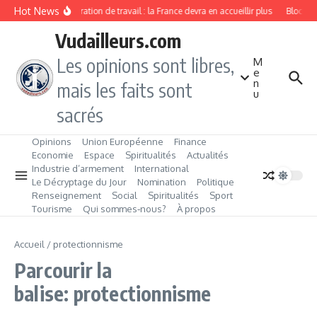
Aller au contenu
Hot News
Immigration de travail : la France devra en accueillir plus
Blockcha
Vudailleurs.com
Les opinions sont libres,
M
e
n
mais les faits sont
u
sacrés
Opinions
Union Européenne
Finance
Economie
Espace
Spiritualités
Actualités
Industrie d’armement
International
Le Décryptage du Jour
Nomination
Politique
Renseignement
Social
Spiritualités
Sport
Tourisme
Qui sommes‑nous?
À propos
Accueil
/
protectionnisme
Parcourir la
balise: protectionnisme