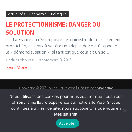
Actualités
Economie
Politique
LE PROTECTIONNISME: DANGER OU
SOLUTION
La France a créé un poste de « ministre du redressement
productif », et a mis à sa tête un adepte de ce qu’il appelle
la « démondialisation », si tant est que cela ait un se...
Cedric Leboussi
septembre 3, 2012
Read More
Copyright © 2026 Vudailleurs.com | Réalisé par
Magazine
d'actualités X
Nous utilisons des cookies pour nous assurer que nous vous
offrons la meilleure expérience sur notre site Web. Si vous
continuez à utiliser ce site, nous supposerons que vous en
êtes satisfait.
Accepter