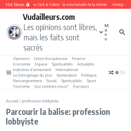
Aller au contenu
Hot News
Drive ou Click & Collect : la vraie bataille de la rentrée
Immigration 
Vudailleurs.com
Les opinions sont libres,
M
e
n
mais les faits sont
u
sacrés
Opinions
Union Européenne
Finance
Economie
Espace
Spiritualités
Actualités
Industrie d’armement
International
Le Décryptage du Jour
Nomination
Politique
Renseignement
Social
Spiritualités
Sport
Tourisme
Qui sommes‑nous?
À propos
Accueil
/
profession lobbyiste
Parcourir la balise: profession
lobbyiste