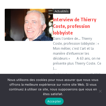
Actualités
Interview de Thierry
Coste, profession
lobbyiste
Dans l’ombre de… Thierry
Coste, profession lobbyiste : «
Mon métier, c’est l’art et la
manière d’influencer les
décideurs » A 63 ans, on ne
présente plus Thierry Coste. Ce
J...
Cedric Leboussi
janvier 13, 2019
Nous utilisons des cookies pour nous assurer que nous vous
Read More
offrons la meilleure expérience sur notre site Web. Si vous
continuez à utiliser ce site, nous supposerons que vous en
êtes satisfait.
Copyright © 2026 Vudailleurs.com | Réalisé par
Magazine
Accepter
d'actualités X