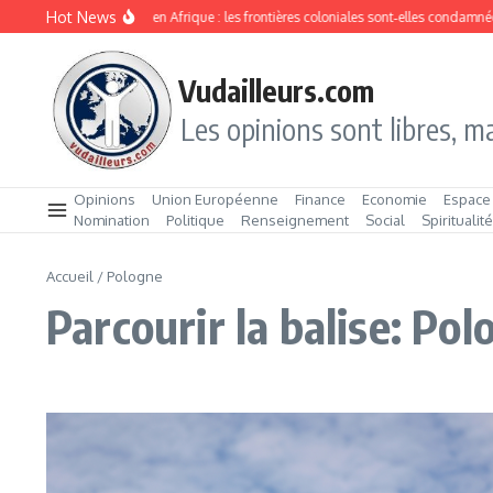
Aller au contenu
Hot News
Division ethnique en Afrique : les frontières coloniales sont‑elles condamnée
Vudailleurs.com
Les opinions sont libres, ma
Opinions
Union Européenne
Finance
Economie
Espace
Nomination
Politique
Renseignement
Social
Spiritualit
Accueil
/
Pologne
Parcourir la balise: Pol