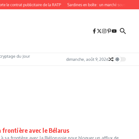
 le contrat publicitaire de la RATP
Sardines en boîte : un marché sous tension,
cryptage du Jour
dimanche, août 9, 2026
a frontière avec le Bélarus
à sa frontière avec la Biélorussie pour bloquer un afflux de