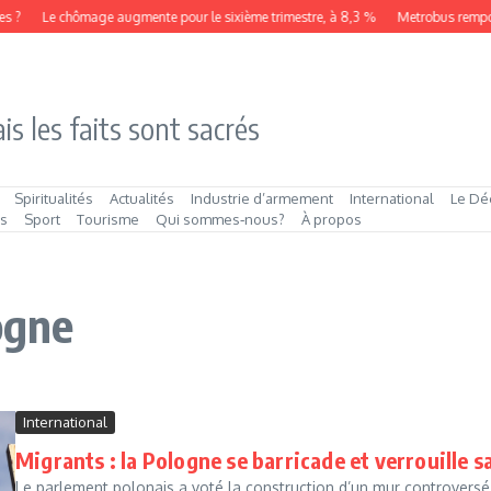
s ?
Le chômage augmente pour le sixième trimestre, à 8,3 %
Metrobus remporte
is les faits sont sacrés
Spiritualités
Actualités
Industrie d’armement
International
Le Dé
és
Sport
Tourisme
Qui sommes‑nous?
À propos
ogne
International
Migrants : la Pologne se barricade et verrouille s
Le parlement polonais a voté la construction d’un mur controversé 