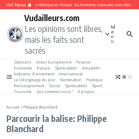
Aller au contenu
Hot News
Division ethnique en Afrique : les frontières coloniales sont‑elles c
Vudailleurs.com
Les opinions sont libres,
M
e
n
mais les faits sont
u
sacrés
Opinions
Union Européenne
Finance
Economie
Espace
Spiritualités
Actualités
Industrie d’armement
International
Le Décryptage du Jour
Nomination
Politique
Renseignement
Social
Spiritualités
Sport
Tourisme
Qui sommes‑nous?
À propos
Accueil
/
Philippe Blanchard
Parcourir la balise: Philippe
Blanchard