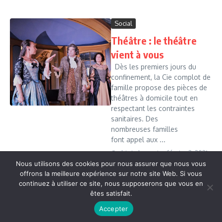
Social
Théâtre : le théâtre
vient à vous
Dès les premiers jours du
confinement, la Cie complot de
famille propose des pièces de
théâtres à domicile tout en
respectant les contraintes
sanitaires. Des
nombreuses familles
font appel aux ...
Cedric Leboussi
février 2, 2021
Nous utilisons des cookies pour nous assurer que nous vous
Read More
offrons la meilleure expérience sur notre site Web. Si vous
continuez à utiliser ce site, nous supposerons que vous en
êtes satisfait.
Copyright © 2026 Vudailleurs.com | Réalisé par
Magazine
Accepter
d'actualités X