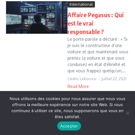
International
Affaire Pegasus : Qui
est le vrai
responsable ?
Le porte-parole a déclaré : « Si
je suis le constructeur d’une
voiture et que maintenant vous
prenez la voiture et que vous
conduisez en état d’ébriété et
que vous frappez quelqu’un,...
Cedric Leboussi
juillet 22, 2021
Read More
Nous utilisons des cookies pour nous assurer que nous vous
offrons la meilleure expérience sur notre site Web. Si vous
Copyright © 2026 Vudailleurs.com | Réalisé par
Magazine
continuez à utiliser ce site, nous supposerons que vous en
d'actualités X
êtes satisfait.
Accepter