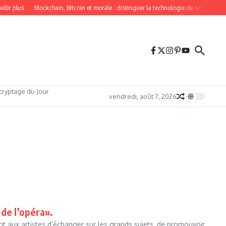
lir plus
Blockchain, Bitcoin et morale : distinguer la technologie de ses usages
cryptage du Jour
vendredi, août 7, 2026
 de l’opéra».
t aux artistes d’échanger sur les grands sujets, de promouvoir