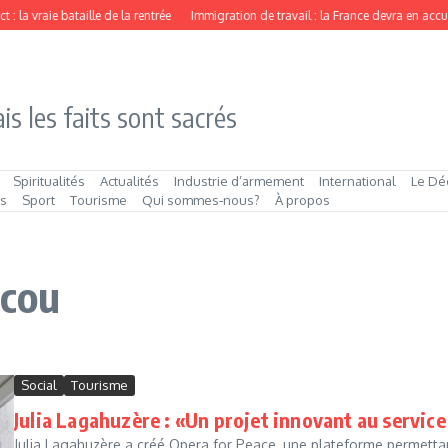
: la vraie bataille de la rentrée
Immigration de travail : la France devra en accueil
is les faits sont sacrés
Spiritualités
Actualités
Industrie d’armement
International
Le Dé
és
Sport
Tourisme
Qui sommes‑nous?
À propos
scou
Social
Tourisme
Julia Lagahuzère : «Un projet innovant au service
Julia Lagahuzère a créé Opera for Peace, une plateforme permettan