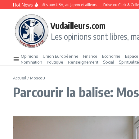
Aller au contenu
Hot News
L’IA dope les profits aux USA, au Japon et ailleurs
Drive ou Click & Collect 
Vudailleurs.com
Les opinions sont libres, ma
Opinions
Union Européenne
Finance
Economie
Espace
Nomination
Politique
Renseignement
Social
Spiritualit
Accueil
/
Moscou
Parcourir la balise: Mo