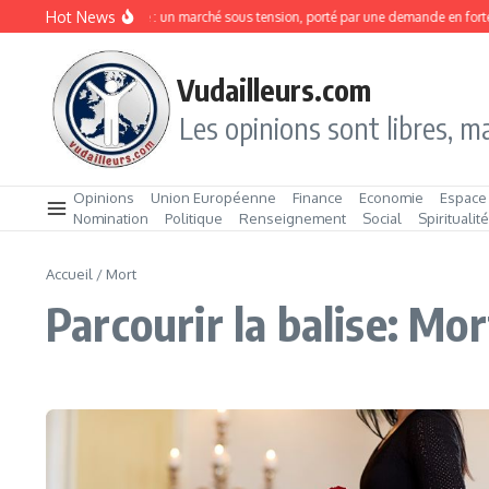
Aller au contenu
Hot News
Sardines en boîte : un marché sous tension, porté par une demande en forte
Vudailleurs.com
Les opinions sont libres, ma
Opinions
Union Européenne
Finance
Economie
Espace
Nomination
Politique
Renseignement
Social
Spiritualit
Accueil
/
Mort
Parcourir la balise: Mor