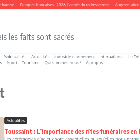
 hausse
Banques françaises : 2026, l’année du redressement
Augmentation de 
is les faits sont sacrés
Spiritualités
Actualités
Industrie d’armement
International
Le Dé
és
Sport
Tourisme
Qui sommes‑nous?
À propos
t
Actualités
Toussaint : L’importance des rites funéraires en
Les cérémonies d’adieux sont essentielles puisqu’elles nous permette