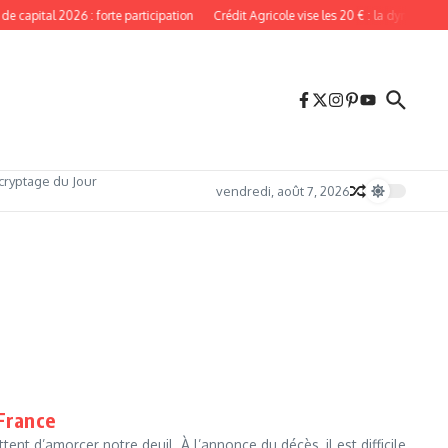
capital 2026 : forte participation
Crédit Agricole vise les 20 € : la dynamique r
cryptage du Jour
vendredi, août 7, 2026
 France
nt d’amorcer notre deuil. À l’annonce du décès, il est difficile