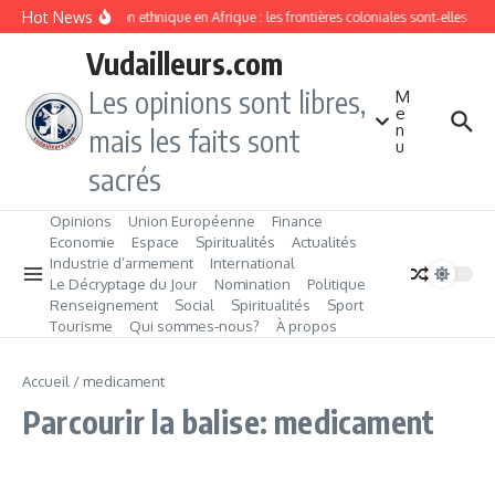
Aller au contenu
Hot News
Division ethnique en Afrique : les frontières coloniales sont‑elles c
Vudailleurs.com
Les opinions sont libres,
M
e
n
mais les faits sont
u
sacrés
Opinions
Union Européenne
Finance
Economie
Espace
Spiritualités
Actualités
Industrie d’armement
International
Le Décryptage du Jour
Nomination
Politique
Renseignement
Social
Spiritualités
Sport
Tourisme
Qui sommes‑nous?
À propos
Accueil
/
medicament
Parcourir la balise: medicament