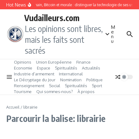
Aller au contenu
Hot News
Blockchain, Bitcoin et morale : distinguer la technologie de ses usag
Vudailleurs.com
Les opinions sont libres,
M
e
n
mais les faits sont
u
sacrés
Opinions
Union Européenne
Finance
Economie
Espace
Spiritualités
Actualités
Industrie d’armement
International
Le Décryptage du Jour
Nomination
Politique
Renseignement
Social
Spiritualités
Sport
Tourisme
Qui sommes‑nous?
À propos
Accueil
/
librairie
Parcourir la balise: librairie