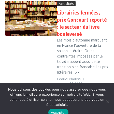
Actualités
Librairies fermées,
prix Goncourt reporté
: le secteur du livre
bouleversé
Les mois d’automne marquent
en France l’ouverture de la
saison littéraire .Or les
contraintes imposées par le
Covid frappent aussi cette
tradition bien française, les prix
littéraires. Six...
Cedric Leboussi
octobre 30, 2020
Nous utilisons des cookies pour nous assurer que nous vous
Read More
offrons la meilleure expérience sur notre site Web. Si vous
continuez à utiliser ce site, nous supposerons que vous en
êtes satisfait.
Copyright © 2026 Vudailleurs.com | Réalisé par
Magazine
Accepter
d'actualités X