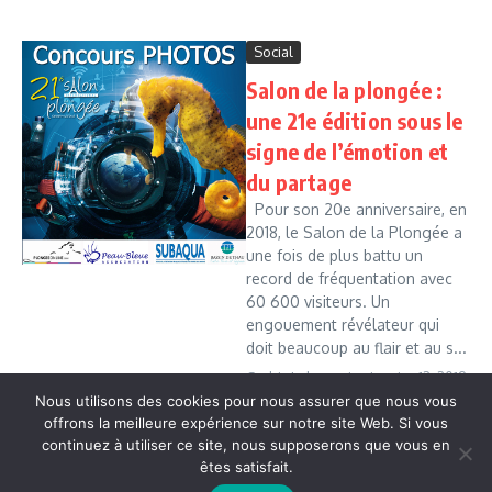
Social
Salon de la plongée :
une 21e édition sous le
signe de l’émotion et
du partage
Pour son 20e anniversaire, en
2018, le Salon de la Plongée a
une fois de plus battu un
record de fréquentation avec
60 600 visiteurs. Un
engouement révélateur qui
doit beaucoup au flair et au s...
Cedric Leboussi
janvier 12, 2019
Nous utilisons des cookies pour nous assurer que nous vous
Read More
offrons la meilleure expérience sur notre site Web. Si vous
continuez à utiliser ce site, nous supposerons que vous en
êtes satisfait.
Copyright © 2026 Vudailleurs.com | Réalisé par
Magazine