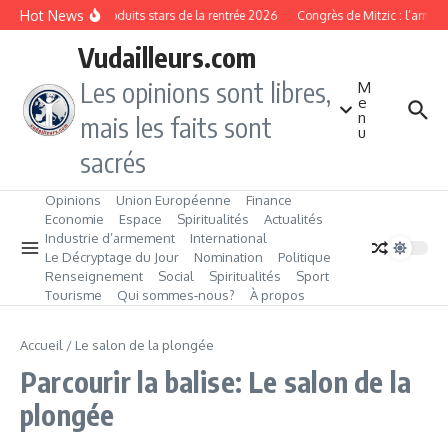
Aller au contenu
Hot News
Les produits stars de la rentrée 2026
Congrès de Mitzic : l’ambit
Vudailleurs.com
Les opinions sont libres,
M
e
n
mais les faits sont
u
sacrés
Opinions
Union Européenne
Finance
Economie
Espace
Spiritualités
Actualités
Industrie d’armement
International
Le Décryptage du Jour
Nomination
Politique
Renseignement
Social
Spiritualités
Sport
Tourisme
Qui sommes‑nous?
À propos
Accueil
/
Le salon de la plongée
Parcourir la balise: Le salon de la
plongée