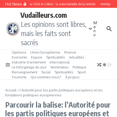
Aller au contenu
Hot News
Drive ou Click & Collect : la vraie bataille de la rentrée
Immigration 
Vudailleurs.com
Les opinions sont libres,
M
e
n
mais les faits sont
u
sacrés
Opinions
Union Européenne
Finance
Economie
Espace
Spiritualités
Actualités
Industrie d’armement
International
Le Décryptage du Jour
Nomination
Politique
Renseignement
Social
Spiritualités
Sport
Tourisme
Qui sommes‑nous?
À propos
Accueil
/
l’Autorité pour les partis politiques européens et les
fondations politiques européennes
Parcourir la balise: l’Autorité pour
les partis politiques européens et