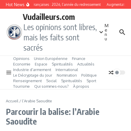
Aller au contenu
Hot News
Banques françaises : 2026, l’année du redressement
Augmentation de
Vudailleurs.com
Les opinions sont libres,
M
e
n
mais les faits sont
u
sacrés
Opinions
Union Européenne
Finance
Economie
Espace
Spiritualités
Actualités
Industrie d’armement
International
Le Décryptage du Jour
Nomination
Politique
Renseignement
Social
Spiritualités
Sport
Tourisme
Qui sommes‑nous?
À propos
Accueil
/
l’Arabie Saoudite
Parcourir la balise: l’Arabie
Saoudite