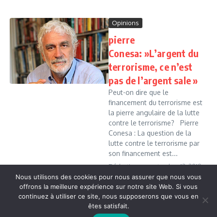
Opinions
pierre
Conesa: »L’argent du
terrorisme, ce n’est
pas de l’argent sale »
Peut-on dire que le
financement du terrorisme est
la pierre angulaire de la lutte
contre le terrorisme? Pierre
Conesa : La question de la
lutte contre le terrorisme par
son financement est...
Rédaction
septembre 12, 2019
Nous utilisons des cookies pour nous assurer que nous vous
Read More
offrons la meilleure expérience sur notre site Web. Si vous
continuez à utiliser ce site, nous supposerons que vous en
êtes satisfait.
Copyright © 2026 Vudailleurs.com | Réalisé par
Magazine