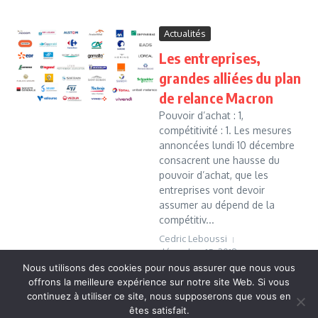
Actualités
Les entreprises,
grandes alliées du plan
de relance Macron
Pouvoir d’achat : 1,
compétitivité : 1. Les mesures
annoncées lundi 10 décembre
consacrent une hausse du
pouvoir d’achat, que les
entreprises vont devoir
assumer au dépend de la
compétitiv...
Cedric Leboussi
décembre 15, 2018
Nous utilisons des cookies pour nous assurer que nous vous
Read More
offrons la meilleure expérience sur notre site Web. Si vous
continuez à utiliser ce site, nous supposerons que vous en
êtes satisfait.