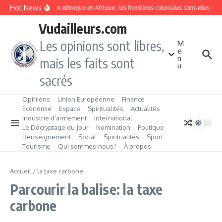
Aller au contenu
Hot News
Division ethnique en Afrique : les frontières coloniales sont‑elles c
Vudailleurs.com
Les opinions sont libres,
M
e
n
mais les faits sont
u
sacrés
Opinions
Union Européenne
Finance
Economie
Espace
Spiritualités
Actualités
Industrie d’armement
International
Le Décryptage du Jour
Nomination
Politique
Renseignement
Social
Spiritualités
Sport
Tourisme
Qui sommes‑nous?
À propos
Accueil
/
la taxe carbone
Parcourir la balise: la taxe
carbone