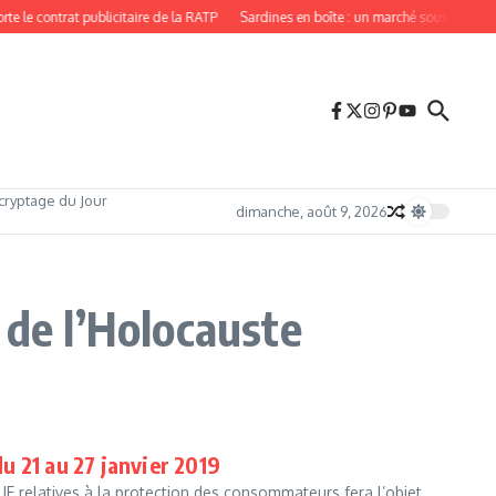
 le contrat publicitaire de la RATP
Sardines en boîte : un marché sous tension,
cryptage du Jour
dimanche, août 9, 2026
 de l’Holocauste
u 21 au 27 janvier 2019
 relatives à la protection des consommateurs fera l’objet