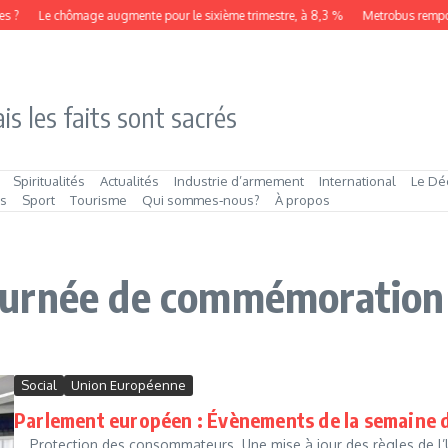
s ?
Le chômage augmente pour le sixième trimestre, à 8,3 %
Metrobus remporte
is les faits sont sacrés
Spiritualités
Actualités
Industrie d’armement
International
Le Dé
és
Sport
Tourisme
Qui sommes‑nous?
À propos
 Journée de commémoration
Social
Union Européenne
Parlement européen : Évènements de la semaine d
Protection des consommateurs. Une mise à jour des règles de l’UE