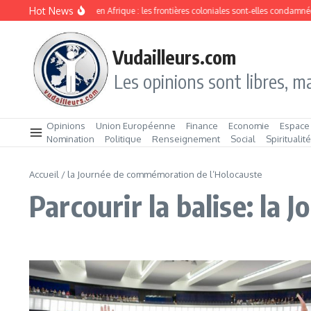
Aller au contenu
Hot News
Division ethnique en Afrique : les frontières coloniales sont‑elles condamnée
Vudailleurs.com
Les opinions sont libres, ma
Opinions
Union Européenne
Finance
Economie
Espace
Nomination
Politique
Renseignement
Social
Spiritualit
Accueil
/
la Journée de commémoration de l’Holocauste
Parcourir la balise: la