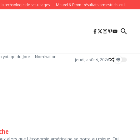
 la technologie de ses usages
Maurel & Prom : résultats semestriels en forte hau
cryptage du Jour
Nomination
jeudi, août 6, 2026
rche
taux alors que l’économie américaine se porte au mieux. Qui