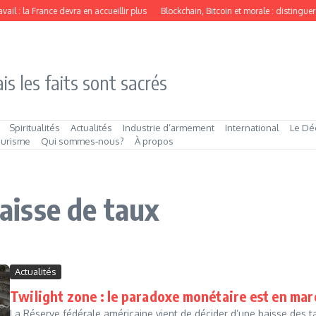
il : la France devra en accueillir plus
Blockchain, Bitcoin et morale : distinguer
is les faits sont sacrés
Spiritualités
Actualités
Industrie d’armement
International
Le Dé
ourisme
Qui sommes‑nous?
À propos
baisse de taux
Actualités
Twilight zone : le paradoxe monétaire est en ma
La Réserve fédérale américaine vient de décider d’une baisse des 