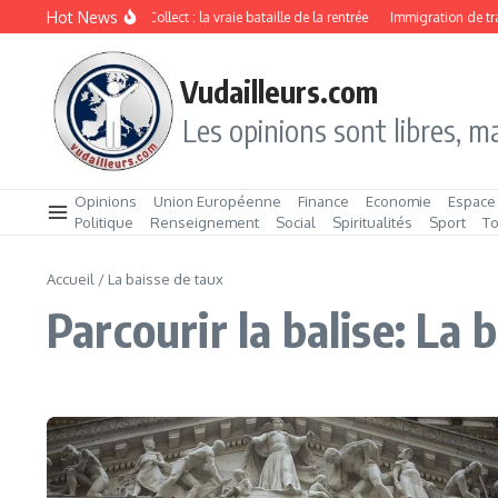
Aller au contenu
Hot News
Drive ou Click & Collect : la vraie bataille de la rentrée
Immigration de trava
Vudailleurs.com
Les opinions sont libres, ma
Opinions
Union Européenne
Finance
Economie
Espace
Politique
Renseignement
Social
Spiritualités
Sport
T
Accueil
/
La baisse de taux
Parcourir la balise: La 