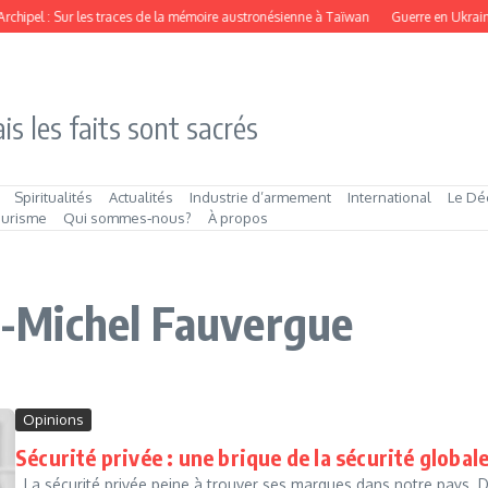
Archipel : Sur les traces de la mémoire austronésienne à Taïwan
Guerre en Ukraine 
is les faits sont sacrés
Spiritualités
Actualités
Industrie d’armement
International
Le Dé
ourisme
Qui sommes‑nous?
À propos
an-Michel Fauvergue
Opinions
Sécurité privée : une brique de la sécurité global
La sécurité privée peine à trouver ses marques dans notre pays. D’