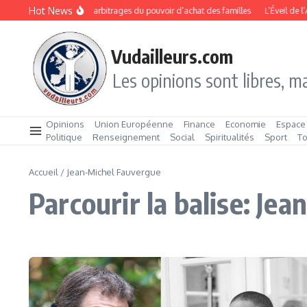
Aller au contenu
Hot News
Rentrée 2026 : les arbitrages du pouvoir d’achat des familles
L’Éveil de l’
Vudailleurs.com
Les opinions sont libres, ma
Opinions
Union Européenne
Finance
Economie
Espace
Politique
Renseignement
Social
Spiritualités
Sport
T
Accueil
/
Jean-Michel Fauvergue
Parcourir la balise: Je