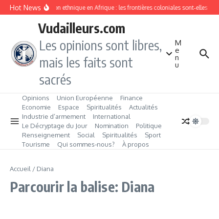
Aller au contenu
Hot News
Division ethnique en Afrique : les frontières coloniales sont‑elles c
Vudailleurs.com
Les opinions sont libres,
M
e
n
mais les faits sont
u
sacrés
Opinions
Union Européenne
Finance
Economie
Espace
Spiritualités
Actualités
Industrie d’armement
International
Le Décryptage du Jour
Nomination
Politique
Renseignement
Social
Spiritualités
Sport
Tourisme
Qui sommes‑nous?
À propos
Accueil
/
Diana
Parcourir la balise: Diana