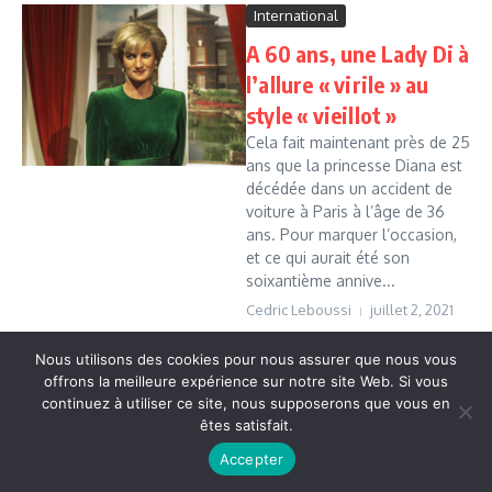
International
A 60 ans, une Lady Di à
l’allure « virile » au
style « vieillot »
Cela fait maintenant près de 25
ans que la princesse Diana est
décédée dans un accident de
voiture à Paris à l’âge de 36
ans. Pour marquer l’occasion,
et ce qui aurait été son
soixantième annive...
Cedric Leboussi
juillet 2, 2021
Read More
Nous utilisons des cookies pour nous assurer que nous vous
offrons la meilleure expérience sur notre site Web. Si vous
continuez à utiliser ce site, nous supposerons que vous en
Copyright © 2026 Vudailleurs.com | Réalisé par
Magazine
êtes satisfait.
d'actualités X
Accepter