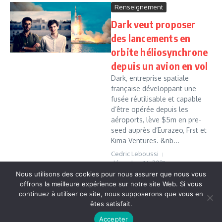
Renseignement
Dark veut proposer
des lancements en
orbite héliosynchrone
depuis un avion en vol
Dark, entreprise spatiale
française développant une
fusée réutilisable et capable
d’être opérée depuis les
aéroports, lève $5m en pre-
seed auprès d’Eurazeo, Frst et
Kima Ventures. &nb...
Cedric Leboussi
décembre 16, 2021
Nous utilisons des cookies pour nous assurer que nous vous
Read More
offrons la meilleure expérience sur notre site Web. Si vous
continuez à utiliser ce site, nous supposerons que vous en
êtes satisfait.
Copyright © 2026 Vudailleurs.com | Réalisé par
Magazine
Accepter
d'actualités X