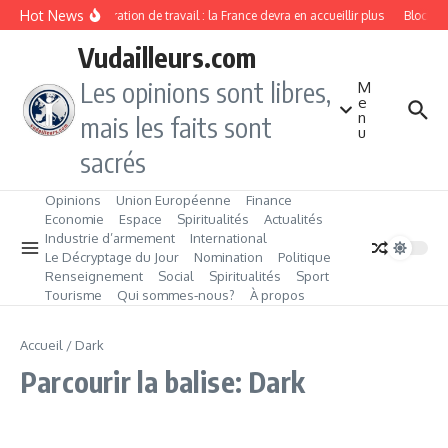
Aller au contenu
Hot News
Immigration de travail : la France devra en accueillir plus
Blockcha
Vudailleurs.com
Les opinions sont libres,
M
e
n
mais les faits sont
u
sacrés
Opinions
Union Européenne
Finance
Economie
Espace
Spiritualités
Actualités
Industrie d’armement
International
Le Décryptage du Jour
Nomination
Politique
Renseignement
Social
Spiritualités
Sport
Tourisme
Qui sommes‑nous?
À propos
Accueil
/
Dark
Parcourir la balise: Dark