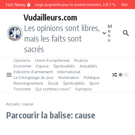
Aller au contenu
Hot News
Le chômage augmente pour le sixième trimestre, à 8,3 %
Metrobus
Vudailleurs.com
Les opinions sont libres,
M
e
n
mais les faits sont
u
sacrés
Opinions
Union Européenne
Finance
Economie
Espace
Spiritualités
Actualités
Industrie d’armement
International
Le Décryptage du Jour
Nomination
Politique
Renseignement
Social
Spiritualités
Sport
Tourisme
Qui sommes‑nous?
À propos
Accueil
/
cause
Parcourir la balise: cause