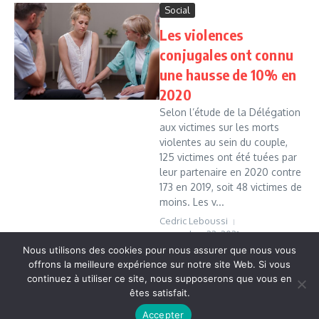
Social
Les violences
conjugales ont connu
une hausse de 10% en
2020
Selon l’étude de la Délégation
aux victimes sur les morts
violentes au sein du couple,
125 victimes ont été tuées par
leur partenaire en 2020 contre
173 en 2019, soit 48 victimes de
moins. Les v...
Cedric Leboussi
novembre 22, 2021
Nous utilisons des cookies pour nous assurer que nous vous
Read More
offrons la meilleure expérience sur notre site Web. Si vous
continuez à utiliser ce site, nous supposerons que vous en
êtes satisfait.
Copyright © 2026 Vudailleurs.com | Réalisé par
Magazine
Accepter
d'actualités X