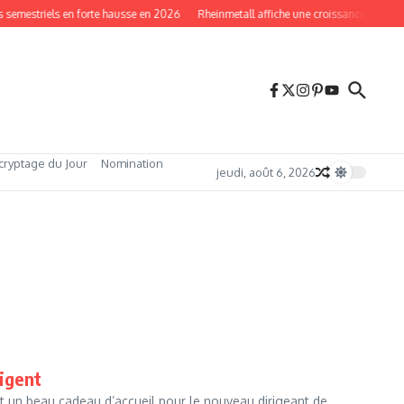
semestriels en forte hausse en 2026
Rheinmetall affiche une croissance record 
cryptage du Jour
Nomination
jeudi, août 6, 2026
rigent
est un beau cadeau d’accueil pour le nouveau dirigeant de