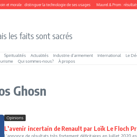
in et morale : distinguer la technologie de ses usages
Maurel & Prom : résultats 
is les faits sont sacrés
Spiritualités
Actualités
Industrie d’armement
International
Le Dé
ourisme
Qui sommes‑nous?
À propos
rlos Ghosn
Opinions
L’avenir incertain de Renault par Loïk Le Floch P
L’annonce de résultats très fortement déficitaires en Juillet 2020 