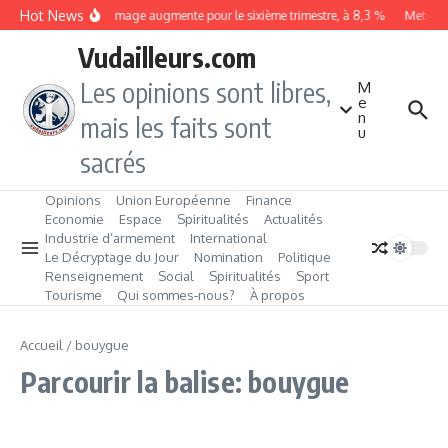
Aller au contenu
Hot News
Le chômage augmente pour le sixième trimestre, à 8,3 %
Metrobus
Vudailleurs.com
Les opinions sont libres,
M
e
n
mais les faits sont
u
sacrés
Opinions
Union Européenne
Finance
Economie
Espace
Spiritualités
Actualités
Industrie d’armement
International
Le Décryptage du Jour
Nomination
Politique
Renseignement
Social
Spiritualités
Sport
Tourisme
Qui sommes‑nous?
À propos
Accueil
/
bouygue
Parcourir la balise: bouygue