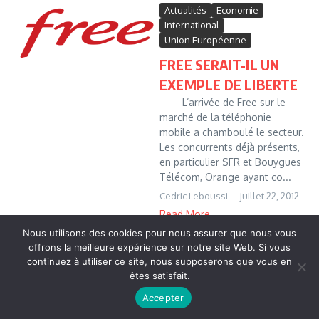
Actualités
Economie
International
Union Européenne
FREE SERAIT-IL UN
EXEMPLE DE LIBERTE
L’arrivée de Free sur le
marché de la téléphonie
mobile a chamboulé le secteur.
Les concurrents déjà présents,
en particulier SFR et Bouygues
Télécom, Orange ayant co...
Cedric Leboussi
juillet 22, 2012
Read More
Nous utilisons des cookies pour nous assurer que nous vous
offrons la meilleure expérience sur notre site Web. Si vous
continuez à utiliser ce site, nous supposerons que vous en
Copyright © 2026 Vudailleurs.com | Réalisé par
Magazine
êtes satisfait.
d'actualités X
Accepter