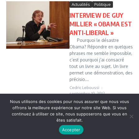
Actualités
Politique
INTERVIEW DE GUY
MILLIER « OBAMA EST
ANTI-LIBERAL »
Pourquoi le désastre
Obama? Répondre en quelques
phrases me semble impossible,
c’est pourquoi j’ai consacré
tout un livre au sujet. Un livre
permet une démonstration, des
précisio...
Cedric Leboussi
septembre 10, 2012
Read More
Nous utilisons des cookies pour nous assurer que nous vous
offrons la meilleure expérience sur notre site Web. Si vous
continuez à utiliser ce site, nous supposerons que vous en
êtes satisfait.
Copyright © 2026 Vudailleurs.com | Réalisé par
Magazine
d'actualités X
Accepter