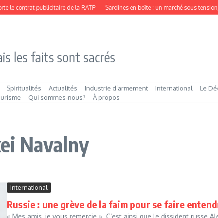
le contrat publicitaire de la RATP
Sardines en boîte : un marché sous tension, 
is les faits sont sacrés
Spiritualités
Actualités
Industrie d’armement
International
Le Dé
ourisme
Qui sommes‑nous?
À propos
xei Navalny
International
Russie : une grève de la faim pour se faire entend
« Mes amis, je vous remercie ». C’est ainsi que le dissident russe 