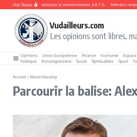
Aller au contenu
Hot News
Le chômage augmente pour le sixième trimestre, à 8,3 %
Metrobus remporte 
Vudailleurs.com
Les opinions sont libres, ma
Opinions
Union Européenne
Finance
Economie
Espace
Politique
Renseignement
Social
Spiritualités
Sport
T
Accueil
/
Alexei Navalny
Parcourir la balise: Ale