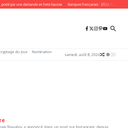
porté par une demande en forte hausse
Banques françaises : 2026, l’année du r
cryptage du Jour
Nomination
samedi, août 8, 2026
re
Alexei Navalny a annoncé dans un post sur Instagram, depuis