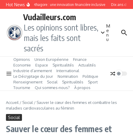
Aller au contenu
Hot News
Projet Pythagore : une innovation financière inclusive
Dix ans de tra
Vudailleurs.com
Les opinions sont libres,
M
e
n
mais les faits sont
u
sacrés
Opinions
Union Européenne
Finance
Economie
Espace
Spiritualités
Actualités
Industrie d’armement
International
Le Décryptage du Jour
Nomination
Politique
Renseignement
Social
Spiritualités
Sport
Tourisme
Qui sommes‑nous?
À propos
Accueil
/
Social
/
Sauver le cœur des femmes et combattre les
maladies cardiovasculaires au féminin
Social
Sauver le cœur des femmes et