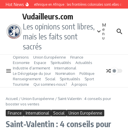
Aller au contenu
Hot News
Division ethnique en Afrique : les frontières coloniales sont‑elles con
Vudailleurs.com
Les opinions sont libres,
M
e
n
mais les faits sont
u
sacrés
Opinions
Union Européenne
Finance
Economie
Espace
Spiritualités
Actualités
Industrie d’armement
International
Le Décryptage du Jour
Nomination
Politique
Renseignement
Social
Spiritualités
Sport
Tourisme
Qui sommes‑nous?
À propos
Accueil
/
Union Européenne
/
Saint-Valentin : 4 conseils pour
booster vos ventes
Finance
International
Social
Union Européenne
Saint-Valentin : 4 conseils pour