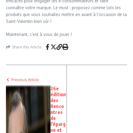
efficaces pour engager les e-consommateurs et faire
connaître votre marque. Le must : proposez comme lots les
produits que vous souhaitez mettre en avant à l’occasion de la
Saint-Valentin bien sûr !
Maintenant, c’est à vous de jouer !
Share this Article
Previous Article
26e
édition
des
Renco
ntres
de
l’éparg
ne et