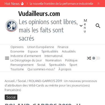
Aller au contenu
Hot News
Industrie 4.0 : la nouvelle frontière de la performance industrielle
Fintec
Vudailleurs.com
Les opinions sont libres,
M
e
n
mais les faits sont
u
sacrés
Opinions
Union Européenne
Finance
Economie
Espace
Spiritualités
Actualités
Industrie d’armement
International
Le Décryptage du Jour
Nomination
Politique
Renseignement
Social
Spiritualités
Sport
Tourisme
Qui sommes‑nous?
À propos
Accueil
/
Social
/
ROLAND-GARROS 2019 : Un nouveau processus
d’attribution des Wild-Cards au mérite pour les joueurs(ses)
français(es)
Social