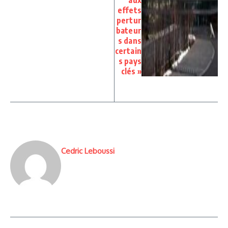
aux
effets
pertur
bateur
s dans
certain
s pays
clés »
Cedric Leboussi