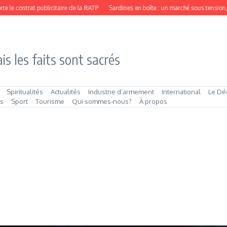
e contrat publicitaire de la RATP
Sardines en boîte : un marché sous tension, p
is les faits sont sacrés
Spiritualités
Actualités
Industrie d’armement
International
Le Dé
és
Sport
Tourisme
Qui sommes‑nous?
À propos