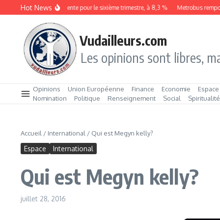
Aller au contenu
Hot News
Le chômage augmente pour le sixième trimestre, à 8,3 %
Metrobus remporte l
Vudailleurs.com
Les opinions sont libres, ma
Opinions
Union Européenne
Finance
Economie
Espace
Nomination
Politique
Renseignement
Social
Spiritualit
Accueil
/
International
/
Qui est Megyn kelly?
Espace
International
Qui est Megyn kelly?
juillet 28, 2016