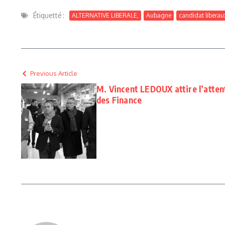
Étiquetté :
ALTERNATIVE LIBERALE,
Aubagne
candidat libera
Previous Article
M. Vincent LEDOUX attire l’atten
des Finance