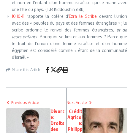
et non en l’enfant d’un homme israélite qui se marie avec
une fille du pays. (T.B Kiddoushin 68b)
10,10-11
rapporte la colère d’
Ezra le Scribe
devant l’union
avec des « peuples du pays et des femmes étrangères » ; le
scribe ordonne le renvoi des femmes étrangères,
et de
leurs enfants
. Pourquoi se limiter aux femmes ? Parce que
le fruit de l’union d’une femme israélite et d’un homme
égyptien est considéré comme « étant de la communauté
d’Israël »
Share this Article
Previous Article
Next Article
Divorc
Crédit
e:
Agricol
Droits
e:
des
Philipp