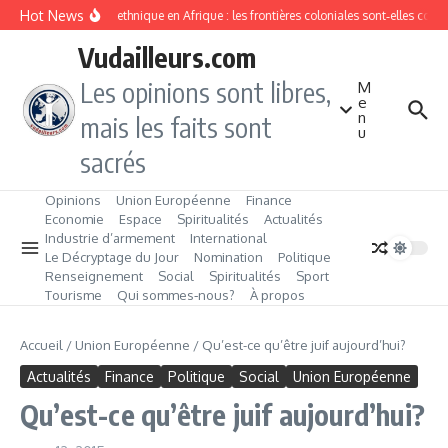
Aller au contenu
Hot News
Division ethnique en Afrique : les frontières coloniales sont‑elles cond
Vudailleurs.com
Les opinions sont libres,
M
e
n
mais les faits sont
u
sacrés
Opinions
Union Européenne
Finance
Economie
Espace
Spiritualités
Actualités
Industrie d’armement
International
Le Décryptage du Jour
Nomination
Politique
Renseignement
Social
Spiritualités
Sport
Tourisme
Qui sommes‑nous?
À propos
Accueil
/
Union Européenne
/
Qu’est-ce qu’être juif aujourd’hui?
Actualités
Finance
Politique
Social
Union Européenne
Qu’est-ce qu’être juif aujourd’hui?