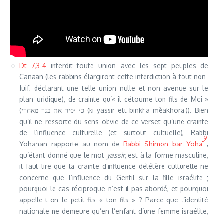
Dt 7,3-4
interdit toute union avec les sept peuples de
Canaan (les rabbins élargiront cette interdiction à tout non-
Juif, déclarant une telle union nulle et non avenue sur le
plan juridique), de crainte qu’« il détourne ton fils de Moi »
(
כי יסיר את בנך מאחרי
(
ki yassir ett binkha mèakhoraï
)). Bien
qu’il ne ressorte du sens obvie de ce verset qu’une crainte
de l’influence culturelle (et surtout cultuelle), Rabbi
9
Yohanan rapporte au nom de
Rabbi Shimon bar Yohaï
,
qu’étant donné que le mot
yassir
, est à la forme masculine,
il faut lire que la crainte d’influence délétère culturelle ne
concerne que l’influence du Gentil sur la fille israélite ;
pourquoi le cas réciproque n’est-il pas abordé, et pourquoi
appelle-t-on le petit-fils « ton fils » ? Parce que l’identité
nationale ne demeure qu’en l’enfant d’une femme israélite,