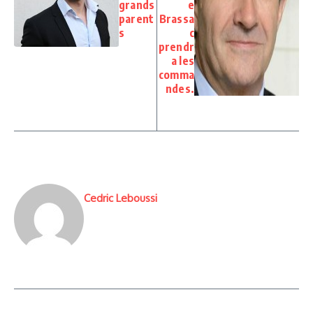
grands
e
parent
Brassa
s
c
prendr
a les
comma
ndes.
Cedric Leboussi