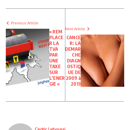
Previous Article
Next Article
« REM
PLACE
CANCE
R LA
R: LA
TVA
DEMAR
PAR
CHE
UNE
DIAGN
TAXE
OSTIQ
SUR
UE DE
L’ENER
2009 à
GIE »
2013
Cedric Leboussi