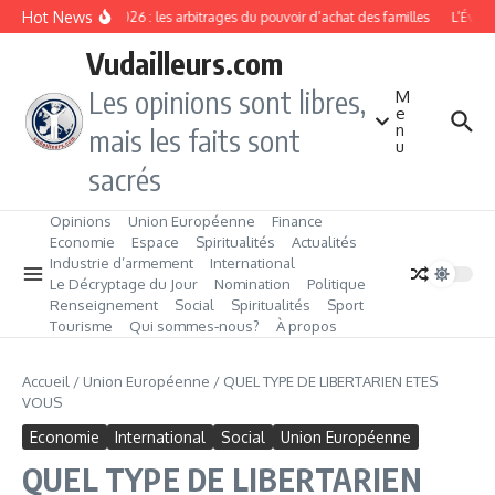
Aller au contenu
Hot News
Rentrée 2026 : les arbitrages du pouvoir d’achat des familles
L’Éveil
Vudailleurs.com
Les opinions sont libres,
M
e
n
mais les faits sont
u
sacrés
Opinions
Union Européenne
Finance
Economie
Espace
Spiritualités
Actualités
Industrie d’armement
International
Le Décryptage du Jour
Nomination
Politique
Renseignement
Social
Spiritualités
Sport
Tourisme
Qui sommes‑nous?
À propos
Accueil
/
Union Européenne
/
QUEL TYPE DE LIBERTARIEN ETES
VOUS
Economie
International
Social
Union Européenne
QUEL TYPE DE LIBERTARIEN