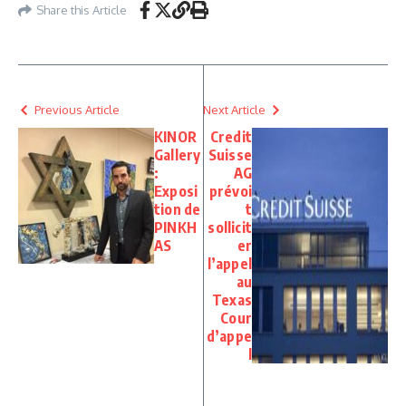
Share this Article
Previous Article
Next Article
KINOR
Credit
Gallery
Suisse
:
AG
Exposi
prévoi
tion de
t
PINKH
sollicit
AS
er
l’appel
au
Texas
Cour
d’appe
l