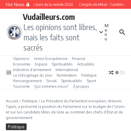
Aller au contenu
Hot News
Les produits stars de la rentrée 2026
Congrès de Mitzic : l’ambition d’
Vudailleurs.com
Les opinions sont libres,
M
e
n
mais les faits sont
u
sacrés
Opinions
Union Européenne
Finance
Economie
Espace
Spiritualités
Actualités
Industrie d’armement
International
Le Décryptage du Jour
Nomination
Politique
Renseignement
Social
Spiritualités
Sport
Tourisme
Qui sommes‑nous?
À propos
Accueil
/
Politique
/
Le Président du Parlement européen, Antonio
Tajani, a présenté la position du Parlement sur le budget de l’Union
et sur les candidats têtes de liste au sommet des chefs d’État et de
gouvernement
Politique