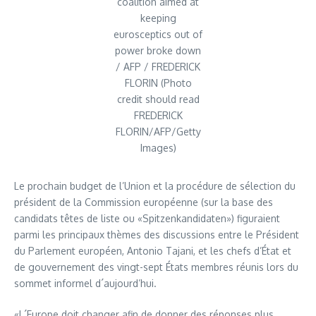
coalition aimed at
keeping
eurosceptics out of
power broke down
/ AFP / FREDERICK
FLORIN (Photo
credit should read
FREDERICK
FLORIN/AFP/Getty
Images)
Le prochain budget de l’Union et la procédure de sélection du
président de la Commission européenne (sur la base des
candidats têtes de liste ou «Spitzenkandidaten») figuraient
parmi les principaux thèmes des discussions entre le Président
du Parlement européen, Antonio Tajani, et les chefs d’État et
de gouvernement des vingt-sept États membres réunis lors du
sommet informel d´aujourd’hui.
«L´Europe doit changer afin de donner des réponses plus