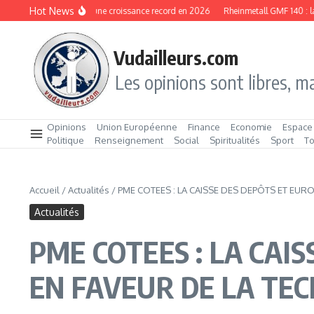
Aller au contenu
Hot News
Rheinmetall affiche une croissance record en 2026
Rheinmetall GMF 140 : la no
Vudailleurs.com
Les opinions sont libres, ma
Opinions
Union Européenne
Finance
Economie
Espace
Politique
Renseignement
Social
Spiritualités
Sport
T
Accueil
/
Actualités
/
PME COTEES : LA CAISSE DES DEPÔTS ET EURO
Actualités
PME COTEES : LA CAI
EN FAVEUR DE LA TEC