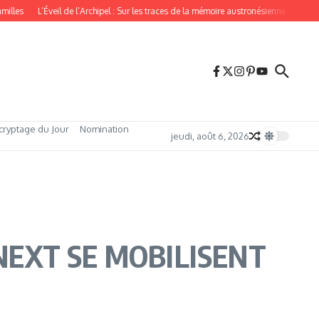
s
L’Éveil de l’Archipel : Sur les traces de la mémoire austronésienne à Taïwan
cryptage du Jour
Nomination
jeudi, août 6, 2026
NEXT SE MOBILISENT