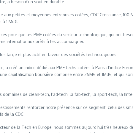
re, a besoin d’un soutien durable.
dédiée aux petites et moyennes entreprises cotées, CDC Croissance, 100 
e à 1 Md€.
ces pour que les PME cotées du secteur technologique, qui ont besoin 
ême internationaux prêts à les accompagner.
plus large et plus actif en faveur des sociétés technologiques.
, a créé un indice dédié aux PME techs cotées à Paris : l’indice Eur
vec une capitalisation boursière comprise entre 25M€ et 1Md€, et qui s
maines de clean-tech, l’ad-tech, la fab-tech, la sport-tech, la fintech
stissements renforcer notre présence sur ce segment, celui des smal
ifs de la CDC
eur de la Tech en Europe, nous sommes aujourd’hui très heureux de l