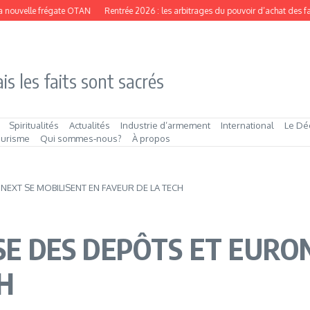
uvelle frégate OTAN
Rentrée 2026 : les arbitrages du pouvoir d’achat des famille
is les faits sont sacrés
Spiritualités
Actualités
Industrie d’armement
International
Le Dé
ourisme
Qui sommes‑nous?
À propos
NEXT SE MOBILISENT EN FAVEUR DE LA TECH
SSE DES DEPÔTS ET EURO
H