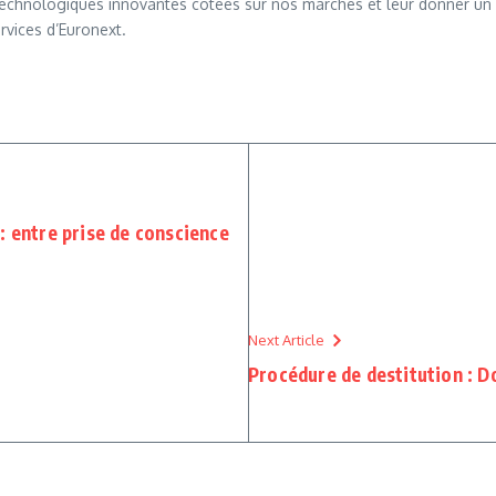
es technologiques innovantes cotées sur nos marchés et leur donner un
rvices d’Euronext.
: entre prise de conscience
Next Article
Procédure de destitution : 