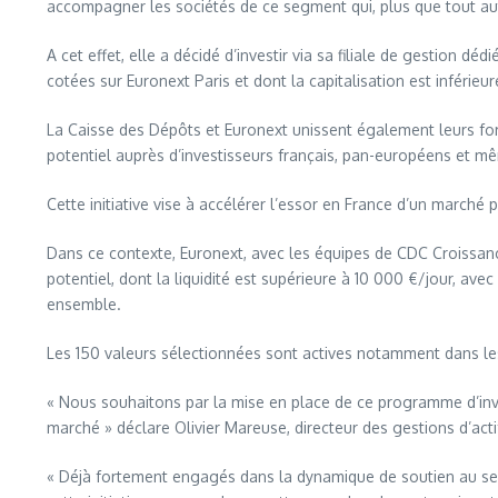
accompagner les sociétés de ce segment qui, plus que tout aut
A cet effet, elle a décidé d’investir via sa filiale de gestion 
cotées sur Euronext Paris et dont la capitalisation est inférieur
La Caisse des Dépôts et Euronext unissent également leurs for
potentiel auprès d’investisseurs français, pan-européens et m
Cette initiative vise à accélérer l’essor en France d’un marché 
Dans ce contexte, Euronext, avec les équipes de CDC Croissance
potentiel, dont la liquidité est supérieure à 10 000 €/jour, a
ensemble.
Les 150 valeurs sélectionnées sont actives notamment dans les do
« Nous souhaitons par la mise en place de ce programme d’inve
marché » déclare Olivier Mareuse, directeur des gestions d’act
« Déjà fortement engagés dans la dynamique de soutien au sect