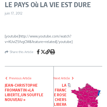
LE PAYS Où LA VIE EST DURE
juin 17, 2012
[youtube]http://www.youtube.com/watch?
v=KUviZSfvgCM&feature=related[/youtube]
Share this Article
Previous Article
Next Article
JEAN-CHRISTOPHE
LA
FROMANTIN »LA
FRANC
LIBERTE,UN SOUFFLE
E ROSE
NOUVEAU »
CHERS
LIBERA