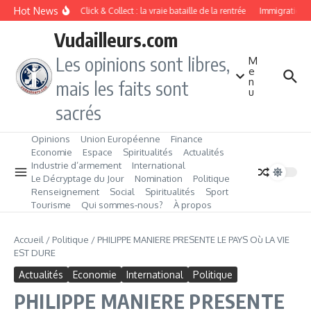
Aller au contenu
Hot News
Drive ou Click & Collect : la vraie bataille de la rentrée
Immigration de
Vudailleurs.com
Les opinions sont libres,
M
e
n
mais les faits sont
u
sacrés
Opinions
Union Européenne
Finance
Economie
Espace
Spiritualités
Actualités
Industrie d’armement
International
Le Décryptage du Jour
Nomination
Politique
Renseignement
Social
Spiritualités
Sport
Tourisme
Qui sommes‑nous?
À propos
Accueil
/
Politique
/
PHILIPPE MANIERE PRESENTE LE PAYS Où LA VIE
EST DURE
Actualités
Economie
International
Politique
PHILIPPE MANIERE PRESENTE