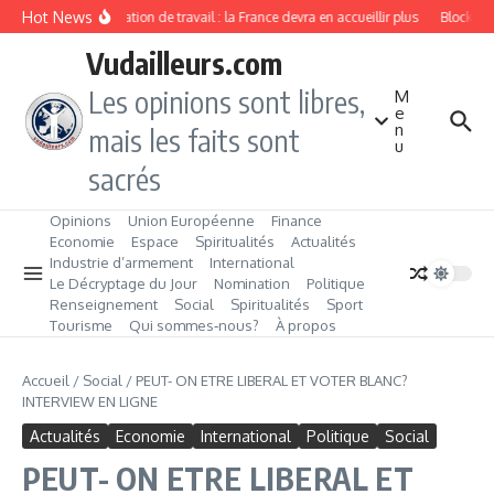
Aller au contenu
Hot News
Immigration de travail : la France devra en accueillir plus
Blockchai
Vudailleurs.com
Les opinions sont libres,
M
e
n
mais les faits sont
u
sacrés
Opinions
Union Européenne
Finance
Economie
Espace
Spiritualités
Actualités
Industrie d’armement
International
Le Décryptage du Jour
Nomination
Politique
Renseignement
Social
Spiritualités
Sport
Tourisme
Qui sommes‑nous?
À propos
Accueil
/
Social
/
PEUT- ON ETRE LIBERAL ET VOTER BLANC?
INTERVIEW EN LIGNE
Actualités
Economie
International
Politique
Social
PEUT- ON ETRE LIBERAL ET