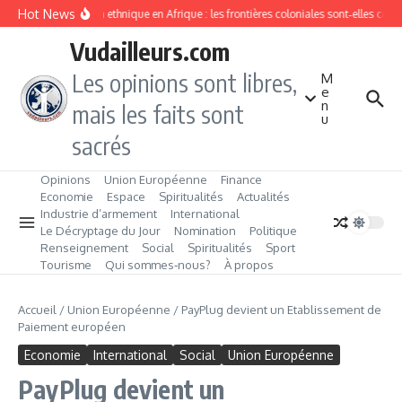
Aller au contenu
Hot News
Division ethnique en Afrique : les frontières coloniales sont‑elles con
Vudailleurs.com
Les opinions sont libres,
M
e
n
mais les faits sont
u
sacrés
Opinions
Union Européenne
Finance
Economie
Espace
Spiritualités
Actualités
Industrie d’armement
International
Le Décryptage du Jour
Nomination
Politique
Renseignement
Social
Spiritualités
Sport
Tourisme
Qui sommes‑nous?
À propos
Accueil
/
Union Européenne
/
PayPlug devient un Etablissement de
Paiement européen
Economie
International
Social
Union Européenne
PayPlug devient un