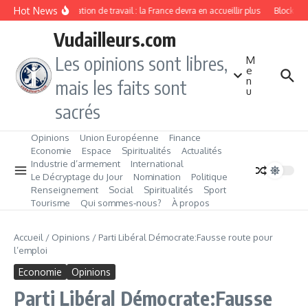
Aller au contenu
Hot News
Immigration de travail : la France devra en accueillir plus
Blockchai
Vudailleurs.com
Les opinions sont libres,
M
e
n
mais les faits sont
u
sacrés
Opinions
Union Européenne
Finance
Economie
Espace
Spiritualités
Actualités
Industrie d’armement
International
Le Décryptage du Jour
Nomination
Politique
Renseignement
Social
Spiritualités
Sport
Tourisme
Qui sommes‑nous?
À propos
Accueil
/
Opinions
/
Parti Libéral Démocrate:Fausse route pour
l’emploi
Economie
Opinions
Parti Libéral Démocrate:Fausse