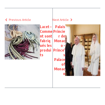
Previous Article
Next Article
Lacet –
Palais
Comme
Princie
nt sont
r de
fabriq
Monac
ués les
o –
produi
Prince’
ts
s
Palace
of
Monac
o