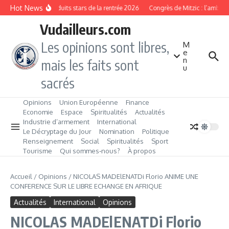
Aller au contenu
Hot News
Les produits stars de la rentrée 2026
Congrès de Mitzic : l’ambitio
Vudailleurs.com
Les opinions sont libres,
M
e
n
mais les faits sont
u
sacrés
Opinions
Union Européenne
Finance
Economie
Espace
Spiritualités
Actualités
Industrie d’armement
International
Le Décryptage du Jour
Nomination
Politique
Renseignement
Social
Spiritualités
Sport
Tourisme
Qui sommes‑nous?
À propos
Accueil
/
Opinions
/
NICOLAS MADElENATDi Florio ANIME UNE
CONFERENCE SUR LE LIBRE ECHANGE EN AFRIQUE
Actualités
International
Opinions
NICOLAS MADElENATDi Florio