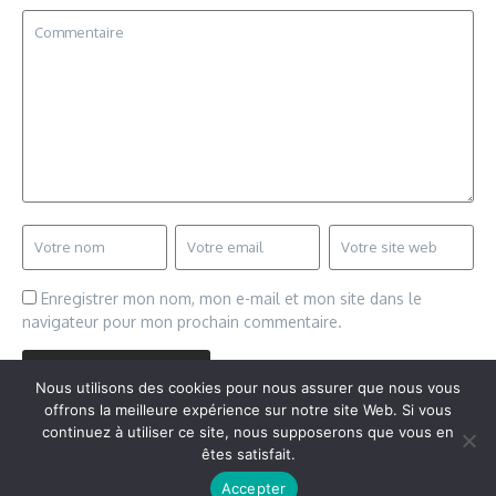
Enregistrer mon nom, mon e-mail et mon site dans le
navigateur pour mon prochain commentaire.
Nous utilisons des cookies pour nous assurer que nous vous
offrons la meilleure expérience sur notre site Web. Si vous
continuez à utiliser ce site, nous supposerons que vous en
êtes satisfait.
Copyright © 2026 Vudailleurs.com | Réalisé par
Magazine
Accepter
d'actualités X