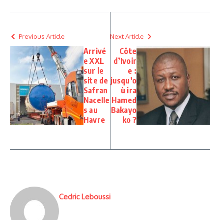
Previous Article
Next Article
Arrivé
Côte
e XXL
d’Ivoir
sur le
e :
site de
jusqu’o
Safran
ù ira
Nacelle
Hamed
s au
Bakayo
Havre
ko ?
Cedric Leboussi