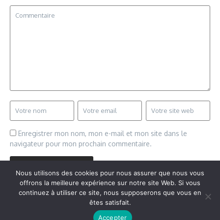
Enregistrer mon nom, mon e-mail et mon site dans le
navigateur pour mon prochain commentaire.
Nous utilisons des cookies pour nous assurer que nous vous
offrons la meilleure expérience sur notre site Web. Si vous
continuez à utiliser ce site, nous supposerons que vous en
êtes satisfait.
Copyright © 2026 Vudailleurs.com | Réalisé par
Magazine
Accepter
d'actualités X