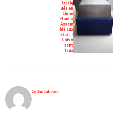
fabriq
ués en
Chine
étant «
Assem
blé aux
Etats –
Unis »
sont
faux
Cedric Leboussi