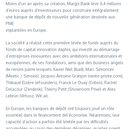
Moins d’un an après sa création, Margo Bank lève 6,4 millions
d’euros auprès d’investisseurs pour construire intégralement
une banque de dépôt de nouvelle génération destinée aux
PME
implantées en Europe.
La société a réalisé cette première levée de fonds auprès du
fonds de capital-innovation daphni, qui investit au démarrage
d’entreprises innovantes avec des ambitions internationales et
européennes, de ses fondateurs, ainsi que des business angels
de renom parmi lesquels Xavier Niel (Iliad), Marc Simoncini
(Meetic / Sensee), Jacques-Antoine Granjon (vente-privee.com),
Thibaud Elzière (eFounders), Franck Le Ouay (Criteo), Rachel
Delacour (Zendesk), Thierry Petit (Showroom Privé) et Alex
Lebrun (Virtuoz, Wit.ai).
En Europe, les banques de dépôt ont toujours joué un rôle
essentiel dans le financement del’économie. Néanmoins, leur
capacité d’action a parfois été limitée par les difficultés
accumulées au cours des dernières décennies, qu’elles soient