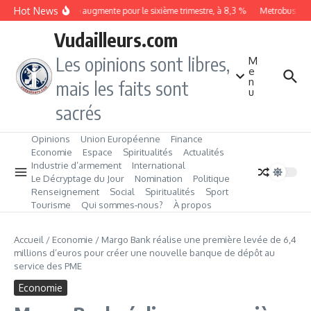
Aller au contenu
Hot News
Le chômage augmente pour le sixième trimestre, à 8,3 %
Metrobus rempo
Vudailleurs.com
Les opinions sont libres,
M
e
n
mais les faits sont
u
sacrés
Opinions
Union Européenne
Finance
Economie
Espace
Spiritualités
Actualités
Industrie d’armement
International
Le Décryptage du Jour
Nomination
Politique
Renseignement
Social
Spiritualités
Sport
Tourisme
Qui sommes‑nous?
À propos
Accueil
/
Economie
/
Margo Bank réalise une première levée de 6,4
millions d’euros pour créer une nouvelle banque de dépôt au
service des PME
Economie