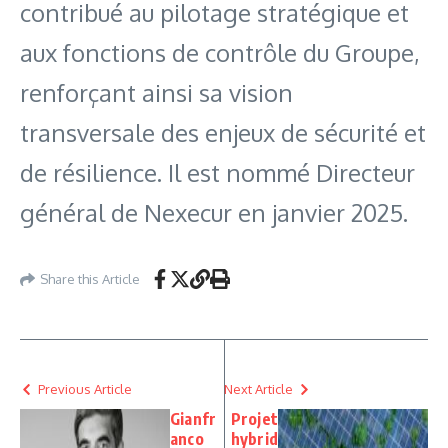
contribué au pilotage stratégique et
aux fonctions de contrôle du Groupe,
renforçant ainsi sa vision
transversale des enjeux de sécurité et
de résilience. Il est nommé Directeur
général de Nexecur en janvier 2025.
Share this Article
Previous Article
Next Article
Gianfr
Projet
anco
hybrid