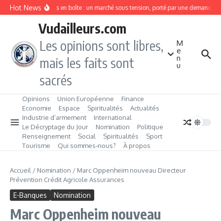
Aller au contenu
Hot News
Sardines en boîte : un marché sous tension, porté par une demande en
Vudailleurs.com
Les opinions sont libres,
M
e
n
mais les faits sont
u
sacrés
Opinions
Union Européenne
Finance
Economie
Espace
Spiritualités
Actualités
Industrie d’armement
International
Le Décryptage du Jour
Nomination
Politique
Renseignement
Social
Spiritualités
Sport
Tourisme
Qui sommes‑nous?
À propos
Accueil
/
Nomination
/
Marc Oppenheim nouveau Directeur
Prévention Crédit Agricole Assurances
E-Banques
Nomination
Marc Oppenheim nouveau