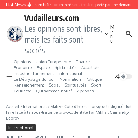
Aller au contenu
Hot News
Sardines en boîte : un marché sous tension, porté par une demande en
Vudailleurs.com
Les opinions sont libres,
M
e
n
mais les faits sont
u
sacrés
Opinions
Union Européenne
Finance
Economie
Espace
Spiritualités
Actualités
Industrie d’armement
International
Le Décryptage du Jour
Nomination
Politique
Renseignement
Social
Spiritualités
Sport
Tourisme
Qui sommes‑nous?
À propos
Accueil
/
International
/
Mali vs Côte d’Ivoire : lorsque la dignité doit
faire face à la sous-traitance pro-occidentale Par Mikhail Gamandiy-
Egorov
International