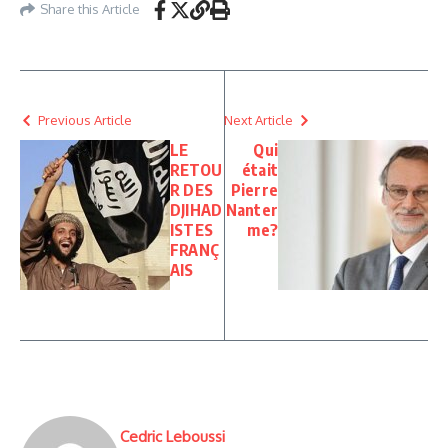
Share this Article
Previous Article
Next Article
LE
Qui
RETOU
était
R DES
Pierre
DJIHAD
Nanter
ISTES
me?
FRANÇ
AIS
Cedric Leboussi