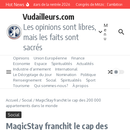
Aller au contenu
Hot News
Les produits stars de la rentrée 2026
Congrès de Mitzic : l’ambition d’un
Vudailleurs.com
Les opinions sont libres,
M
e
n
mais les faits sont
u
sacrés
Opinions
Union Européenne
Finance
Economie
Espace
Spiritualités
Actualités
Industrie d’armement
International
Le Décryptage du Jour
Nomination
Politique
Renseignement
Social
Spiritualités
Sport
Tourisme
Qui sommes‑nous?
À propos
Accueil
/
Social
/
MagicStay franchit le cap des 200 000
appartements dans le monde
Social
MagicStay franchit le cap des