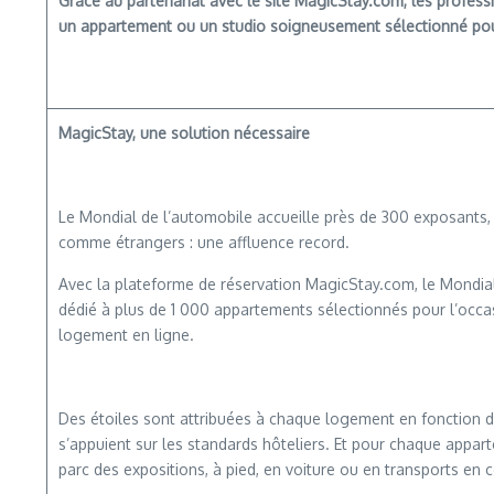
Grâce au partenariat avec le site
MagicStay.com
, les profes
un appartement ou un studio soigneusement sélectionné pou
MagicStay, une solution nécessaire
Le Mondial de l’automobile accueille près de 300 exposants, p
comme étrangers : une affluence record.
Avec la plateforme de réservation MagicStay.com, le Mondial 
dédié à plus de 1 000 appartements sélectionnés pour l’occas
logement en ligne.
Des étoiles sont attribuées à chaque logement en fonction de
s’appuient sur les standards hôteliers. Et pour chaque apparte
parc des expositions, à pied, en voiture ou en transports en