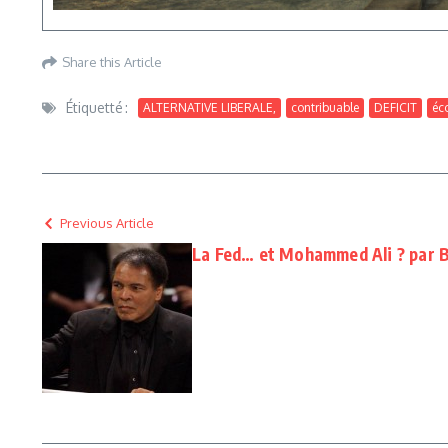
Share this Article
Étiquetté :
ALTERNATIVE LIBERALE,
contribuable
DEFICIT
éc
Previous Article
La Fed… et Mohammed Ali ? par B