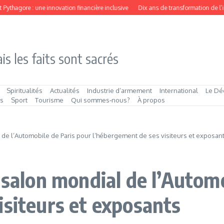
ythagore : une innovation financière inclusive
Dix ans de transformation de l’inno
is les faits sont sacrés
Spiritualités
Actualités
Industrie d’armement
International
Le Dé
és
Sport
Tourisme
Qui sommes‑nous?
À propos
l de l’Automobile de Paris pour l’hébergement de ses visiteurs et exposan
 salon mondial de l’Autom
isiteurs et exposants