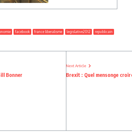
onomie
facebook
france liberalisme
legislative2012
republicain
Next Article
ill Bonner
Brexit : Quel mensonge croir