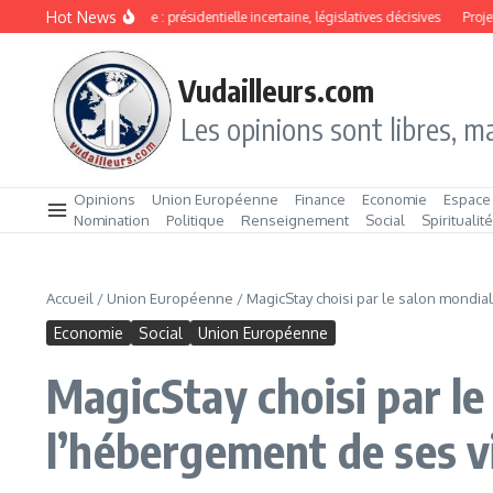
Aller au contenu
Hot News
São Tomé‑et‑Principe : présidentielle incertaine, législatives décisives
Projet P
Vudailleurs.com
Les opinions sont libres, ma
Opinions
Union Européenne
Finance
Economie
Espace
Nomination
Politique
Renseignement
Social
Spiritualit
Accueil
/
Union Européenne
/
MagicStay choisi par le salon mondia
Economie
Social
Union Européenne
MagicStay choisi par le
l’hébergement de ses v