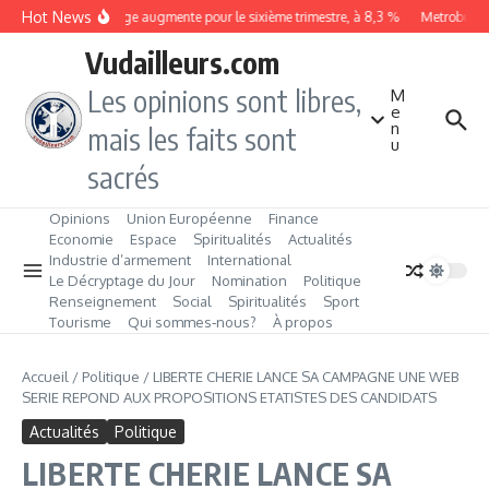
Aller au contenu
Hot News
Le chômage augmente pour le sixième trimestre, à 8,3 %
Metrobus re
Vudailleurs.com
Les opinions sont libres,
M
e
n
mais les faits sont
u
sacrés
Opinions
Union Européenne
Finance
Economie
Espace
Spiritualités
Actualités
Industrie d’armement
International
Le Décryptage du Jour
Nomination
Politique
Renseignement
Social
Spiritualités
Sport
Tourisme
Qui sommes‑nous?
À propos
Accueil
/
Politique
/
LIBERTE CHERIE LANCE SA CAMPAGNE UNE WEB
SERIE REPOND AUX PROPOSITIONS ETATISTES DES CANDIDATS
Actualités
Politique
LIBERTE CHERIE LANCE SA