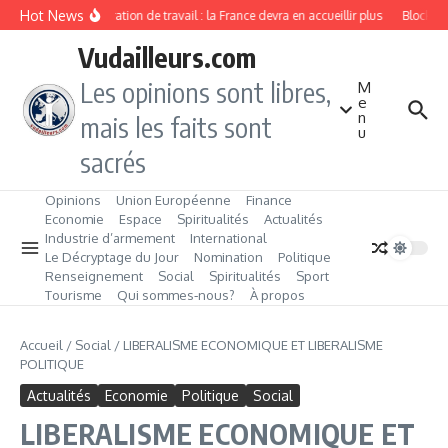
Aller au contenu
Hot News
Immigration de travail : la France devra en accueillir plus
Blockcha
Vudailleurs.com
Les opinions sont libres,
M
e
n
mais les faits sont
u
sacrés
Opinions
Union Européenne
Finance
Economie
Espace
Spiritualités
Actualités
Industrie d’armement
International
Le Décryptage du Jour
Nomination
Politique
Renseignement
Social
Spiritualités
Sport
Tourisme
Qui sommes‑nous?
À propos
Accueil
/
Social
/
LIBERALISME ECONOMIQUE ET LIBERALISME
POLITIQUE
Actualités
Economie
Politique
Social
LIBERALISME ECONOMIQUE ET