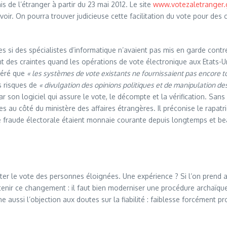
is de l’étranger à partir du 23 mai 2012. Le site
www.votezaletranger.
voir. On pourra trouver judicieuse cette facilitation du vote pour des
 si des spécialistes d’informatique n’avaient pas mis en garde contre 
nt des craintes quand les opérations de vote électronique aux Etats-
idéré que
« les systèmes de vote existants ne fournissaient pas encore t
s risques de
« divulgation des opinions politiques et de manipulation des
n logiciel qui assure le vote, le décompte et la vérification. Sans qu’
s au côté du ministère des affaires étrangères. Il préconise le rapatri
 de fraude électorale étaient monnaie courante depuis longtemps et be
ter le vote des personnes éloignées. Une expérience ? Si l’on prend au
enir ce changement : il faut bien moderniser une procédure archaïque, 
ne aussi l’objection aux doutes sur la fiabilité : faiblesse forcément 