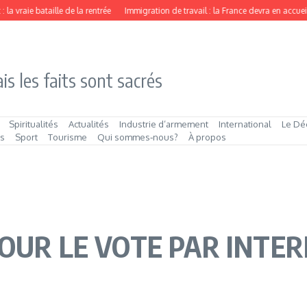
a vraie bataille de la rentrée
Immigration de travail : la France devra en accueillir
is les faits sont sacrés
Spiritualités
Actualités
Industrie d’armement
International
Le Dé
és
Sport
Tourisme
Qui sommes‑nous?
À propos
POUR LE VOTE PAR INTE