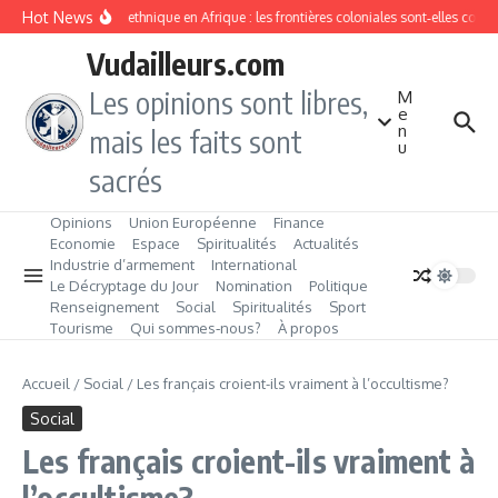
Aller au contenu
Hot News
Division ethnique en Afrique : les frontières coloniales sont‑elles cond
Vudailleurs.com
Les opinions sont libres,
M
e
n
mais les faits sont
u
sacrés
Opinions
Union Européenne
Finance
Economie
Espace
Spiritualités
Actualités
Industrie d’armement
International
Le Décryptage du Jour
Nomination
Politique
Renseignement
Social
Spiritualités
Sport
Tourisme
Qui sommes‑nous?
À propos
Accueil
/
Social
/
Les français croient-ils vraiment à l’occultisme?
Social
Les français croient-ils vraiment à
l’occultisme?