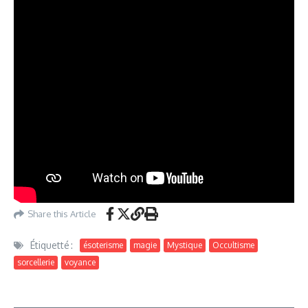
Share this Article
Étiquetté :
ésoterisme
magie
Mystique
Occultisme
sorcellerie
voyance