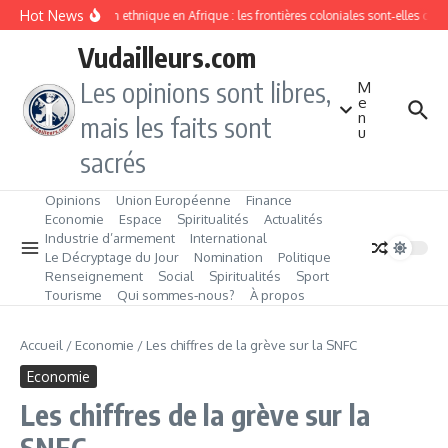
Aller au contenu
Hot News
Division ethnique en Afrique : les frontières coloniales sont‑elles co
Vudailleurs.com
Les opinions sont libres,
M
e
n
mais les faits sont
u
sacrés
Opinions
Union Européenne
Finance
Economie
Espace
Spiritualités
Actualités
Industrie d’armement
International
Le Décryptage du Jour
Nomination
Politique
Renseignement
Social
Spiritualités
Sport
Tourisme
Qui sommes‑nous?
À propos
Accueil
/
Economie
/
Les chiffres de la grève sur la SNFC
Economie
Les chiffres de la grève sur la
SNFC