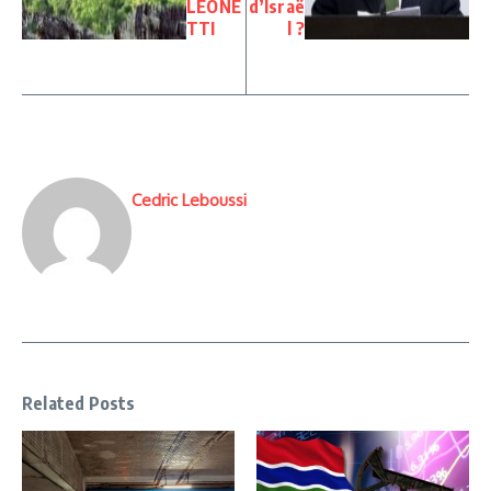
LEONE
d’Israë
TTI
l ?
Cedric Leboussi
Related Posts