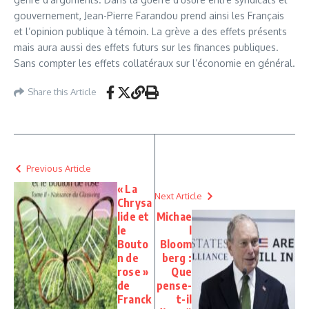
gouvernement, Jean-Pierre Farandou prend ainsi les Français
et l’opinion publique à témoin. La grève a des effets présents
mais aura aussi des effets futurs sur les finances publiques.
Sans compter les effets collatéraux sur l’économie en général.
Share this Article
Previous Article
« La
Next Article
Chrysa
lide et
Michae
le
l
Bouto
Bloom
n de
berg :
rose »
Que
de
pense-
Franck
t-il