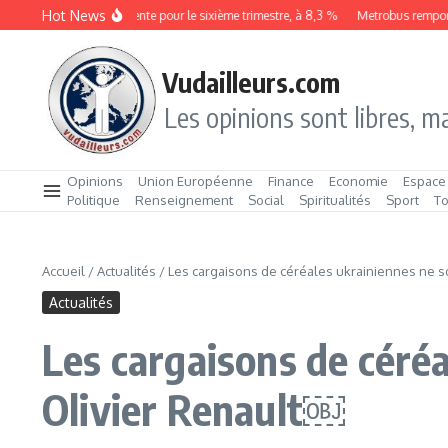
Aller au contenu
Hot News
Le chômage augmente pour le sixième trimestre, à 8,3 %
Metrobus remporte l
Vudailleurs.com
Les opinions sont libres, ma
Opinions
Union Européenne
Finance
Economie
Espace
Politique
Renseignement
Social
Spiritualités
Sport
T
Accueil
/
Actualités
/
Les cargaisons de céréales ukrainiennes ne so
Actualités
Les cargaisons de céréa
Olivier Renault￼