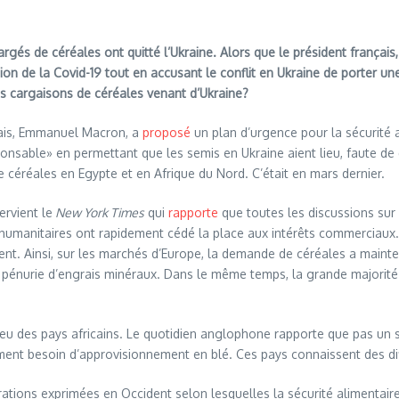
rgés de céréales ont quitté l’Ukraine. Alors que le président français,
n de la Covid-19 tout en accusant le conflit en Ukraine de porter une
s cargaisons de céréales venant d’Ukraine?
nçais, Emmanuel Macron, a
proposé
un plan d’urgence pour la sécurité a
ponsable» en permettant que les semis en Ukraine aient lieu, faute de
céréales en Egypte et en Afrique du Nord. C’était en mars dernier.
ervient le
New York Times
qui
rapporte
que toutes les discussions sur 
 humanitaires ont rapidement cédé la place aux intérêts commerciaux. 
ment. Ainsi, sur les marchés d’Europe, la demande de céréales a mai
 pénurie d’engrais minéraux. Dans le même temps, la grande majorité 
u lieu des pays africains. Le quotidien anglophone rapporte que pas un
lement besoin d’approvisionnement en blé. Ces pays connaissent des dif
larations exprimées en Occident selon lesquelles la sécurité alimentai