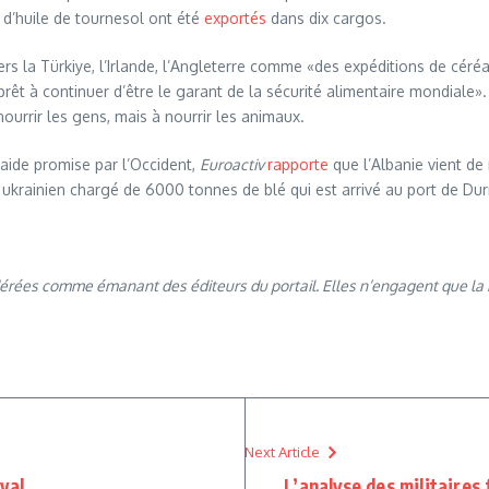
 d’huile de tournesol ont été
exportés
dans dix cargos.
rs la Türkiye, l’Irlande, l’Angleterre comme «des expéditions de céréa
à continuer d’être le garant de la sécurité alimentaire mondiale». M
nourrir les gens, mais à nourrir les animaux.
’aide promise par l’Occident,
Euroactiv
rapporte
que l’Albanie vient de
e ukrainien chargé de 6000 tonnes de blé qui est arrivé au port de Du
dérées comme émanant des éditeurs du portail. Elles n’engagent que la 
Next Article
val
L’analyse des militaires