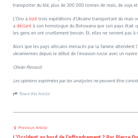
transporter du blé, plus de 300 000 tonnes de maïs, de soja et
L’Onu a
listé
trois expéditions d’Ukraine transportant du maïs ve
a
déclaré
à son homologue du Botswana que son pays était «prêt 
les gens en ont cruellement besoin. Et, elles ne servent pas à 
Alors que les pays africains menacés par la famine attendent l
ukrainiennes depuis le début de l’invasion russe avec un navir
Olivier Renault
Les opinions exprimées par les analystes ne peuvent être consi
Share this Article
Previous Article
L’Occident au bord de l’effondrement ? Par Pierre Du