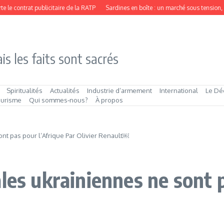
e contrat publicitaire de la RATP
Sardines en boîte : un marché sous tension, p
is les faits sont sacrés
Spiritualités
Actualités
Industrie d’armement
International
Le Dé
ourisme
Qui sommes‑nous?
À propos
nt pas pour l’Afrique Par Olivier Renault￼
les ukrainiennes ne sont p